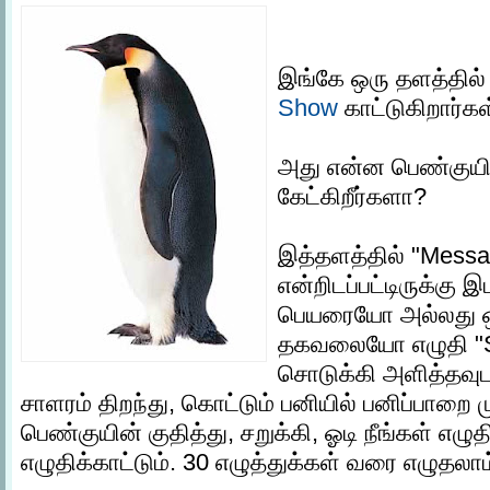
இங்கே ஒரு தளத்தில
Show
காட்டுகிறார்கள
அது என்ன பெண்குயி
கேட்கிறீர்களா?
இத்தளத்தில் "Messa
என்றிடப்பட்டிருக்கு இ
பெயரையோ அல்லது ஒ
தகவலையோ எழுதி "Su
சொடுக்கி அளித்தவ
சாளரம் திறந்து, கொட்டும் பனியில் பனிப்பாறை மு
பெண்குயின் குதித்து, சறுக்கி, ஓடி நீங்கள் எழ
எழுதிக்காட்டும். 30 எழுத்துக்கள் வரை எழுதலாம