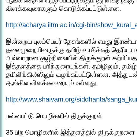
ஆங்கிலத்தில் எழுதப்பட்டிருக்கும் குறள்களுக்க
விளக்கவுரைகளும் கொடுக்கப்பட்டுள்ளன.
http://acharya.iitm.ac.in/cgi-bin/show_kural_
இன்றைய புலம்பெயர் தேசங்களில் எமது இரண்டாம
தலைமுறையினருக்கு தமிழ் வாசிக்கத் தெரியாமலு
அவ்வாறான சூழ்நிலையில் திருக்குறள் கற்பிப்
இத்தளத்தை பரிந்துரையுங்கள். தமிழிலும், தம
தமிலிங்கிலீஸிலும் வழங்கப்பட்டுள்ளன. அத்துடன
ஆங்கில விளக்கவுரையும் உள்ளது.
http://www.shaivam.org/siddhanta/sanga_ku
பன்னாட்டு மொழிகளில் திருக்குறள்
35 பிற மொழிகளில் இத்தளத்தில் திருக்குறளை