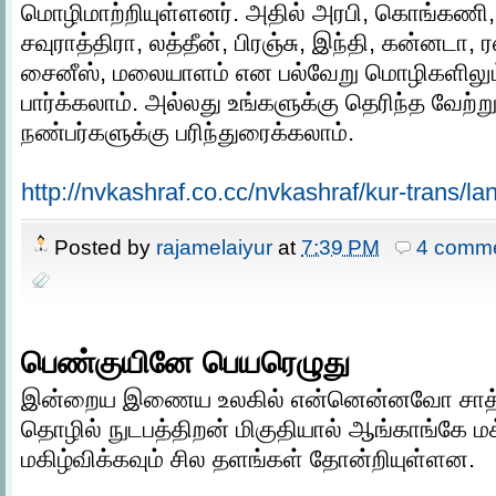
மொழிமாற்றியுள்ளனர். அதில் அரபி, கொங்கணி, 
சவுராத்திரா, லத்தீன், பிரஞ்சு, இந்தி, கன்னடா, ர
சைனீஸ், மலையாளம் என பல்வேறு மொழிகளிலும
பார்க்கலாம். அல்லது உங்களுக்கு தெரிந்த வேற்
நண்பர்களுக்கு பரிந்துரைக்கலாம்.
http://nvkashraf.co.cc/nvkashraf/kur-trans/l
Posted by
rajamelaiyur
at
7:39 PM
4 comm
பெண்குயினே பெயரெழுது
இன்றைய இணைய உலகில் என்னென்னவோ சாத்தி
தொழில் நுடபத்திறன் மிகுதியால் ஆங்காங்கே 
மகிழ்விக்கவும் சில தளங்கள் தோன்றியுள்ளன.